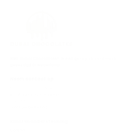
HML Dubai Chocolates® is een geregistreerd merk
gevestigd in Nederland.
Neem contact op
Spinding 10, 5431SN, NL
info@dubaichocolates.nl
KVK: 86660055
Track uw bestelling
Klantenondersteuning
Contact