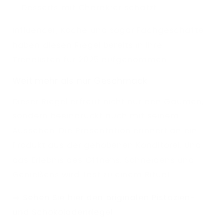
Desserts mit Charakter schätzt.
Influencer, Köche und sogar Fachgeschäfte
haben diesen Riegel bereits in ihre
Trendlisten für 2025 aufgenommen.
Weit mehr als nur Geschmack
Dieser Riegel erfreut nicht nur den Gaumen,
sondern beeindruckt auch mit seinem
Aussehen. Die Präsentation erinnert an ein
Produkt aus der gehobenen Konditorei. Und
das Erlebnis des Öffnens, Schneidens und
Genießens wird fast zu einem Ritual.
➡️
Sehen Sie hier den originalen Pistazien-
und Schokoladenriegel