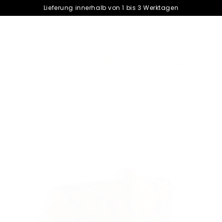
â–¡
Lieferung innerhalb von 1 bis 3 Werktagen
Warenkorb
cart