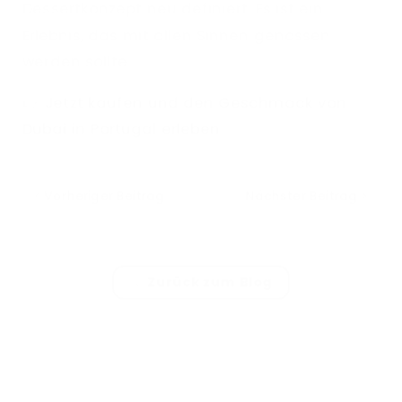
Dessertkonzept neu definiert. Es ist ein
Erlebnis, das mit allen Sinnen genossen
werden sollte.
👉
Jetzt kaufen und den Geschmack von
Dubai in Portugal erleben
Vorheriger Beitrag
Nächster Beitrag
Zurück zum Blog