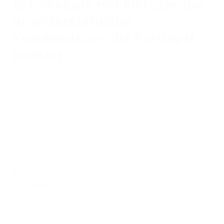
Schokolade mit Pistazie: die
unwiderstehliche
Kombination, die Portugal
erobert
Wenn es eine Kombination gibt, die im Jahr
2025 die Geschmacksnerven erobert hat,
dann ist es die Vereinigung von
Schokolade
und Pistazie
. In Portugal wächst dieser Trend
stetig – besonders mit dem viralen Riegel
aus Dubai.
Eine Verschmelzung von Aromen und
Texturen
Das ist keine einfache Schokolade mit
Pistazienstücken. Dieser Riegel aus Dubai ist