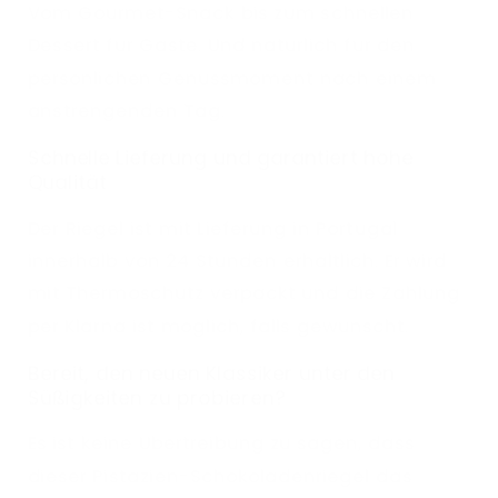
Vom Gourmet-Snack bis zum schnellen
Dessert für Gäste. Und natürlich für den
persönlichen Genussmoment nach einem
anstrengenden Tag.
Schnelle Lieferung und garantiert hohe
Qualität
Der Riegel ist mit Lieferung in Portugal
innerhalb von 24 Stunden erhältlich. Er wird
mit Thermoschutz verpackt und die Zahlung
per Klarna ist möglich, falls gewünscht.
Bereit, den neuen Klassiker unter den
Süßigkeiten zu probieren?
Es ist keine Übertreibung zu sagen, dass
dieser Pistazien-Schokoladenriegel das