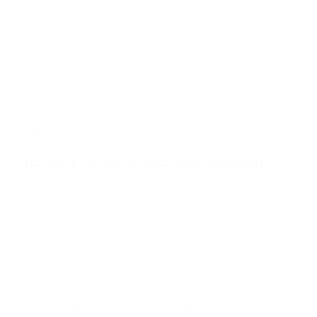
gedacht als eine Explosion von:
Cremigkeit (dank der Pistazienfüllung),
Knusprigkeit (durch den goldenen
Kadayif),
Ausgewogener Süße (mit hochwertiger
Milchschokolade).
Warum ist er in Portugal so erfolgreich?
Weil er zwei Welten verbindet:
Den
visuellen und gastronomischen
Luxus
, der typisch für Produkte aus dem
Golf ist,
Und den raffinierten Geschmack des
portugiesischen Konsumenten, der