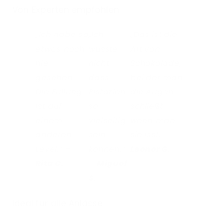
Von Experten empfohlen
„Ich habe so
„Ich
„Das ist die
etwas noch
wusste
Art von
nie
nicht,
Schokolade,
gesehen.
dass
bei der man
Die Füllung
Pistazien
die Augen
ist auf
so
schließt,
einem
vielseitig
wenn man
anderen
sein
sie isst.“ –
Level.“ –
können.“
Leonor G.
Rita C.
–
Miguel
S.
Ideal für alle Anlässe