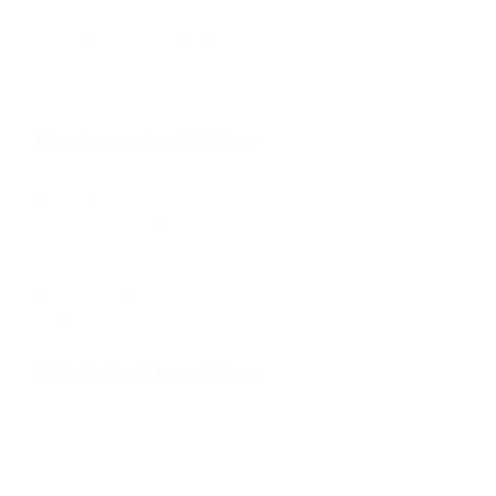
Spinding 10, 5431SN, NL
info@dubaichocolates.nl
KVK: 86660055
Track uw bestelling
Klantenondersteuning
Contact
Privacybeleid
Bestellen & Leveren
Algemene voorwaarden
verzendinformatiepagina
retourbeleid
blog
HML Dubai Chocolates®
Alles Over Dubai Chocolade
Over Ons