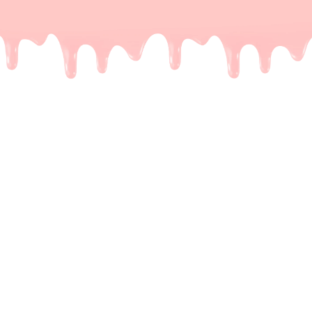
De meeste Dubai repen zijn
een leugen
Het probleem.
Je kent het wel. Je ziet op TikTok
die perfecte reep voorbijkomen: krakende