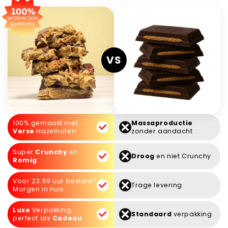
VS
100% gemaakt met
Massaproductie
Verse
Hazelnoten
zonder aandacht
Super
Crunchy
en
Droog
en niet Crunchy
Romig
Voor 23:59 uur besteld?
Trage levering
Morgen in huis
Luxe
Verpakking,
Standaard
verpakking
perfect als
Cadeau