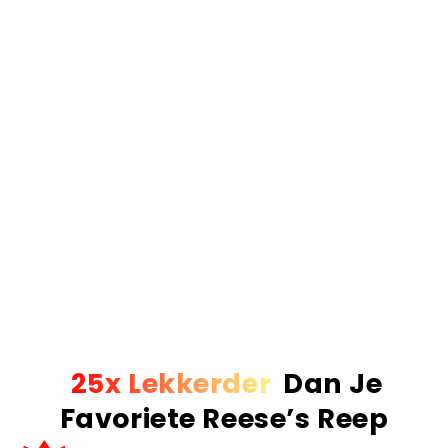
rommel), vers geroosterde knafeh voor die extreme
crunch
, en premium Belgische Callabaut
chocolade. Als we zeggen 'gevuld', dan bedoelen
we ook écht gevuld.
Het resultaat.
Simpelweg de nummer 1 Dubai
reep van Europa. De meest verkochte, de best
beoordeelde en de enige reep die de hype waard
is. Echte ingrediënten, echt vakmanschap en een
smaak die absoluut verslavend is.
Vor 23:59 Uhr bestellt? Am nächsten Werktag
geliefert!
Mehr als 1 Million Riegel weltweit verkauft!
25x Lekkerder
Dan Je
Favoriete Reese’s Reep