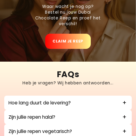
Waar wacht je nog op?
Bestel nu jouw Dubai
Chocolate Reep en proef het
verschil!
CLAIM JE REEP
FAQs
Heb je vragen? Wij hebben antwoorden...
Hoe lang duurt de levering?
Zijn jullie repen halal?
Zijn jullie repen vegetarisch?