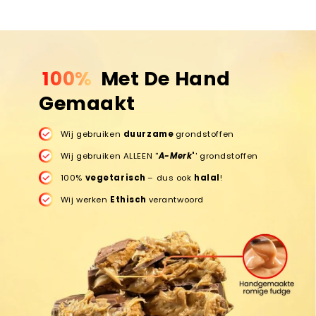
100%
Met De Hand
Gemaakt
Wij gebruiken
duurzame
grondstoffen
Wij gebruiken ALLEEN ''
A-Merk
'
' grondstoffen
100%
vegetarisch
– dus ook
halal
!
Wij werken
Ethisch
verantwoord