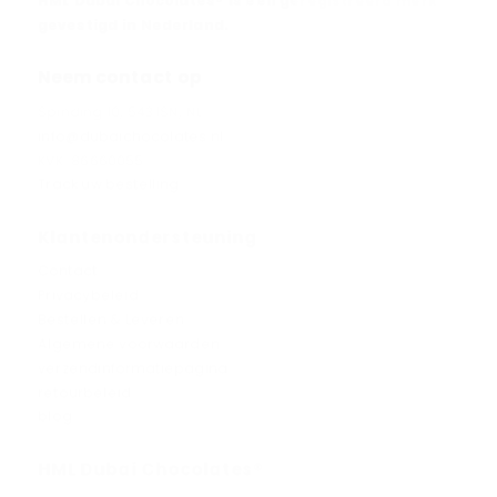
HML Dubai Chocolates® is een geregistreerd merk
gevestigd in Nederland.
Neem contact op
Spinding 10, 5431SN, NL
info@dubaichocolates.nl
KVK: 86660055
Track uw bestelling
Klantenondersteuning
Contact
Privacybeleid
Bestellen & Leveren
Algemene voorwaarden
verzendinformatiepagina
retourbeleid
blog
HML Dubai Chocolates®