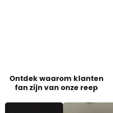
€15,95
€20,00
€20,0
20% RABATT
Brownie Fudge Riegel | by HML
Buen
HINZUFÜGEN +
PRODUCTBESCHRIJVING
VERZENDINFORMATIE
VOEDINGSINFORMATIE
Ontdek waarom klanten
fan zijn van onze reep