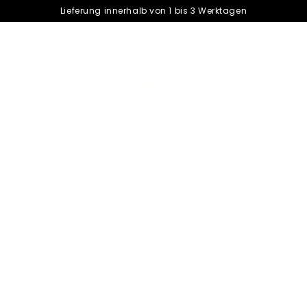
â–¡
Lieferung innerhalb von 1 bis 3 Werktagen
Warenkorb
cart