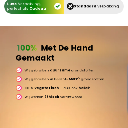
Luxe
Verpakking,
Standaard
verpakking
perfect als
Cadeau
100%
Met De Hand
Gemaakt
Wij gebruiken
duurzame
grondstoffen
Wij gebruiken ALLEEN ''
A-Merk
'
' grondstoffen
100%
vegetarisch
– dus ook
halal
!
Wij werken
Ethisch
verantwoord