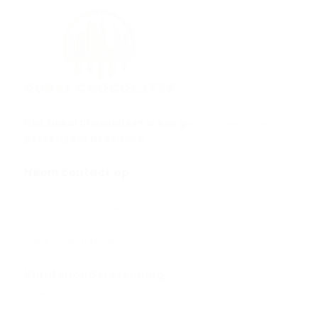
HML Dubai Chocolates® is een geregistreerd merk
gevestigd in Nederland.
Neem contact op
Spinding 10, 5431SN, NL
info@dubaichocolates.nl
KVK: 86660055
Track uw bestelling
Klantenondersteuning
Contact
Privacybeleid