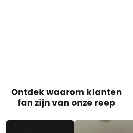
€13,95
€20,00
€20,0
30% RABATT
Bueno Bliss Riegel | by HML
Pism
HINZUFÜGEN +
PRODUCTBESCHRIJVING
VERZENDINFORMATIE
VOEDINGSINFORMATIE
Ontdek waarom klanten
fan zijn van onze reep