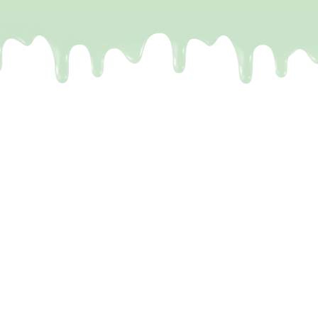
De meeste Dubai repen zijn
een leugen
Het probleem.
Je kent het wel. Je ziet op TikTok
die perfecte reep voorbijkomen: krakende