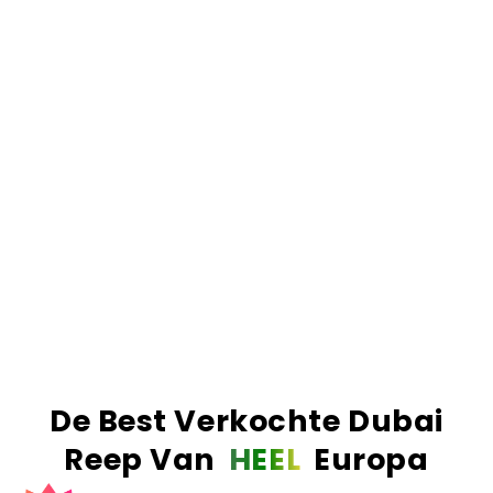
rommel), vers geroosterde knafeh voor die extreme
crunch
, en premium Belgische Callabaut
chocolade. Als we zeggen 'gevuld', dan bedoelen
we ook écht gevuld.
Het resultaat.
Simpelweg de nummer 1 Dubai
reep van Europa. De meest verkochte, de best
beoordeelde en de enige reep die de hype waard
is. Echte ingrediënten, echt vakmanschap en een
smaak die absoluut verslavend is.
Vor 23:59 Uhr bestellt? Am nächsten Werktag
geliefert!
Mehr als 1 Million Riegel weltweit verkauft!
De Best Verkochte Dubai
Reep Van
HEEL
Europa