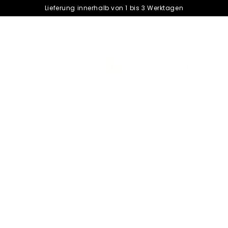
â–¡
Lieferung innerhalb von 1 bis 3 Werktagen
Warenkorb
cart