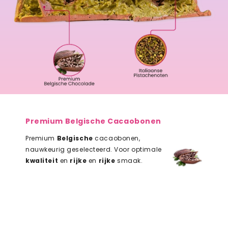
Premium Belgische Cacaobonen
Premium
Belgische
cacaobonen,
nauwkeurig geselecteerd. Voor optimale
kwaliteit
en
rijke
en
rijke
smaak.