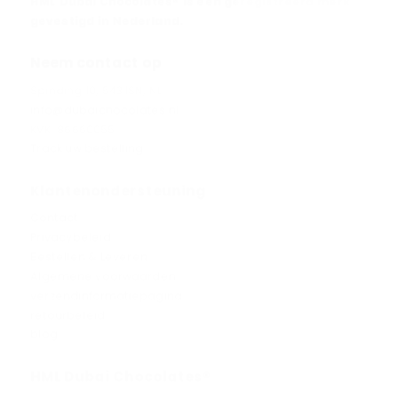
HML Dubai Chocolates® is een geregistreerd merk
gevestigd in Nederland.
Neem contact op
Spinding 10, 5431SN, NL
info@dubaichocolates.nl
KVK: 86660055
Track uw bestelling
Klantenondersteuning
Contact
Privacybeleid
Bestellen & Leveren
Algemene voorwaarden
verzendinformatiepagina
retourbeleid
blog
HML Dubai Chocolates®