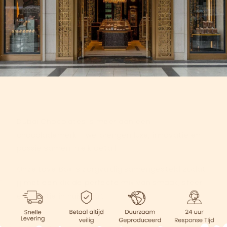
Dubai Chocolates is meer dan een
chocolademerk – we brengen luxe, innovatie en
passie samen in elk detail.
Onze Love Box is zorgvuldig samengesteld zodat
jij met één klik de perfecte mix van smaak, sfeer
en emotie in huis haalt.