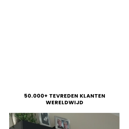
Heute bestellt – in
1–2 Werktagen geliefert
Heute bestellt – in
1–2 Werktagen geliefert
Jetzt shoppen und in bis zu 30 Tagen bezahlen
Nur noch
12
Riegel auf Lager!
Jetzt shoppen und in bis zu 30 Tagen bezahlen
IN DEN WARENKORB
Betaal altijd veilig en betrouwbaar.
LEVERINGSINFORMATIE
50.000+ TEVREDEN KLANTEN
RECENSIES
WERELDWIJD