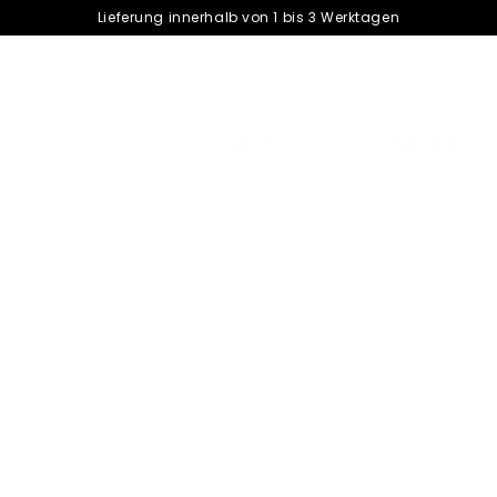
â–¡
Lieferung innerhalb von 1 bis 3 Werktagen
Warenkorb
cart
Fresh Cotton in Every Bite - Feel
the Freshness