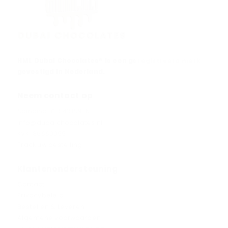
HML Dubai Chocolates® is een geregistreerd merk
gevestigd in Nederland.
Neem contact op
Spinding 10, 5431SN, NL
info@dubaichocolates.nl
KVK: 86660055
Track uw bestelling
Klantenondersteuning
Contact
Privacybeleid
Bestellen & Leveren
Algemene voorwaarden