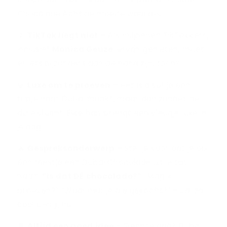
Chocolade écht de moeite waard is:
📱
TikTok liegt niet
– Als miljoenen TikTokkers,
inclusief
Monica Geuze
, ervan genieten, moet
er iets bijzonders aan de hand zijn, toch?
💎
Luxe om te proeven
– Het is alsof je een
tripje naar Dubai maakt, maar dan zonder de
dure vlucht. Elke hap brengt een vleugje luxe in
je dag.
🔥
Gespreksonderwerp
– Stel je voor dat je op
een feestje een Dubai Chocolade uit je tas
haalt.
“
Is dat DÉ chocolade?
”
“Mag ik
proeven?” “Waar heb je die gekocht?” – Ja, zo
cool ben jij nu.
🍫
Altijd een goed idee
– Slechte dag? Dubai