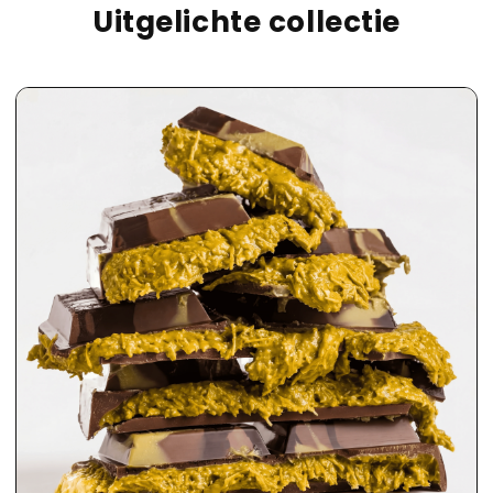
Uitgelichte collectie
2.2
Pounds
XXL
Dubai
Chocolate