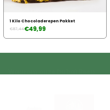
1 Kilo Chocoladerepen Pakket
€49,99
€87,44
Waarom onze Dubai Reep
de Real Deal is