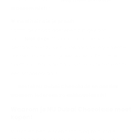
Waarom niet!”
🌟 Kwaliteit die je proeft
Sommige chocoladerepen zijn gewoon…
saai?
Niet deze
.
Dubai Chocolade wordt
gemaakt met zulke hoogwaardige ingrediënten,
dat het waarschijnlijk een eigen VIP-lounge
heeft. Elke hap voelt als een minivakantie naar
een smaakparadijs.
👉
Bestel nu Dubai Chocolade en ontdek
waarom iedereen zo enthousiast is!
Waarom je NU Dubai Chocolade moet
kopen!
Misschien ben je sceptisch. Nog zo’n virale
chocoladehype? Maar hier is waarom Dubai