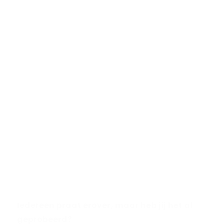
investering het wel waard was
Ervaar de Trendy Dubai Chocolade Reep –
Luxe Pistache & Knafeh (220g)
Met onze luxe
Trendy Dubai Chocolade Reep
van 220 gram
hoef je je nergens zorgen over
te maken. Deze trendy lekkernij is heerlijk
crunchy, gemaakt van chocolade van hoge
kwaliteit en royaal gevuld met premium
pistachesaus en zoete, aromatische knafeh.
Een gedurfde combinatie van luxe en traditie –
wat je ziet, is wat je krijgt: een echte traktatie.
Iedereen praat erover, maar heb jij het al
geprobeerd?