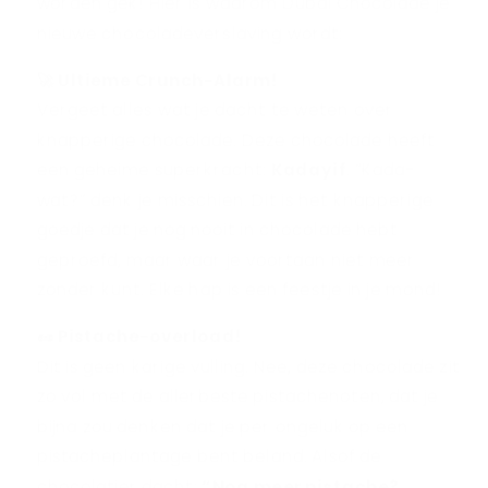
worden gek! Hier is waarom Dubai Chocolade je
nieuwe chocoladeverslaving wordt:
🚀 Ultieme Crunch-Alarm!
Vergeet alles wat je dacht te weten over
knapperige chocolade. Deze chocolade heeft
een geheime superkracht:
Kadayif
. “Kada-
wat?” denk je misschien. Dit is het knapperige
goedje dat je nog nooit in chocolade hebt
geproefd, maar waar je voortaan niet meer
zonder kunt. Elke hap is een feestje in je mond!
🥜 Pistache-overload!
Dit is geen karige vulling. Nee, deze chocolade zit
zo vol met de allerbeste pistachenoten, dat je
bijna zou denken dat je per ongeluk op een
pistacheplantage bent beland. Alsof de
chocolatier dacht:
“Nog meer pistache?