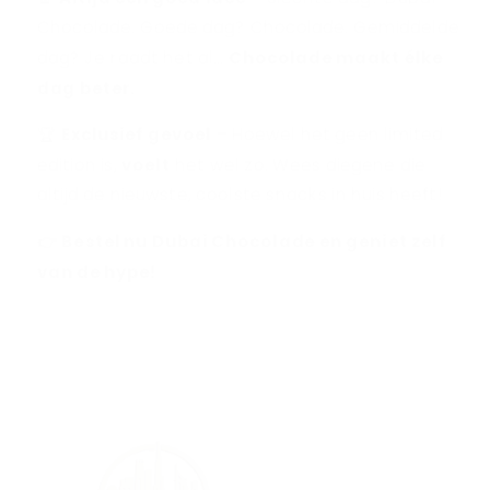
Chocolade. Goede dag? Chocolade. Gemiddelde
dag? Je raadt het al…
Chocolade maakt élke
dag beter.
🏆
Exclusief gevoel
– Hoewel het geen limited
edition is,
voelt
het wel zo. Wees diegene die
altijd de nieuwste, coolste snacks in huis heeft!
👉 Bestel nu Dubai Chocolade en geniet zelf
van de hype!