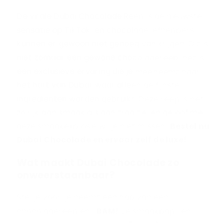
De virale Dubai Chocolade Reep is de nieuwste
sensatie op TikTok, en chocoladeliefhebbers
kunnen er gewoon niet genoeg van krijgen. Dit is
niet zomaar een gewone chocoladereep; het is
een exclusieve ervaring die je meeneemt naar
het hart van Dubai, waar alleen de fijnste
ingrediënten worden gebruikt. Deze reep is net
zo rijk aan smaak als aan traditie, en geloof me,
deze smaakexplosie wil je niet missen!
Bestel nu
Dubai Chocolade en ervaar zelf de luxe!
Wat maakt Dubai Chocolade zo
onweerstaanbaar?
Stel je voor: je neemt een hap van een
chocoladereep en…
BAM
!
Je smaakpapillen