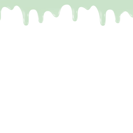
De meeste Dubai repen zijn
een leugen
Het probleem.
Je kent het wel. Je ziet op TikTok
die perfecte reep voorbijkomen: krakende
chocolade en vulling die eruit stroomt. Maar de
realiteit? Je krijgt een reep met drie kruimels vulling,