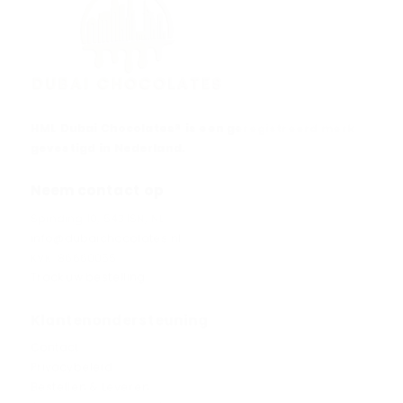
HML Dubai Chocolates® is een geregistreerd merk
gevestigd in Nederland.
Neem contact op
Spinding 10, 5431SN, NL
info@dubaichocolates.nl
KVK: 86660055
Track uw bestelling
Klantenondersteuning
Contact
Privacybeleid
Bestellen & Leveren