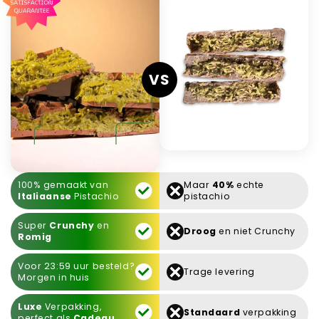
VS
100% gemaakt van
Maar
40%
echte
Italiaanse
Pistachio
pistachio
Super
Crunchy
en
Droog
en niet Crunchy
Romig
Voor 23:59 uur besteld?
Trage levering
Morgen in huis
Luxe
Verpakking,
Standaard
verpakking
perfect als
Cadeau