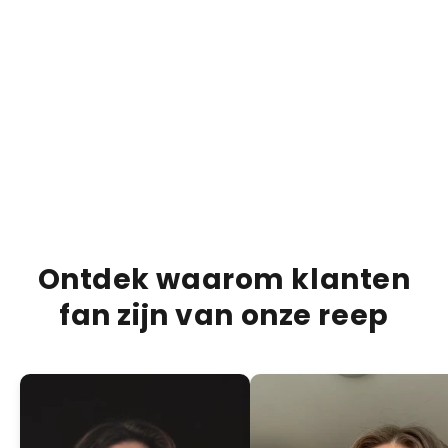
€13,95
€20,00
€20,0
30% OFF
Bueno Bliss Bar
Duba
ADD +
PRODUCTBESCHRIJVING
VERZENDINFORMATIE
VOEDINGSINFORMATIE
Ontdek waarom klanten
fan zijn van onze reep