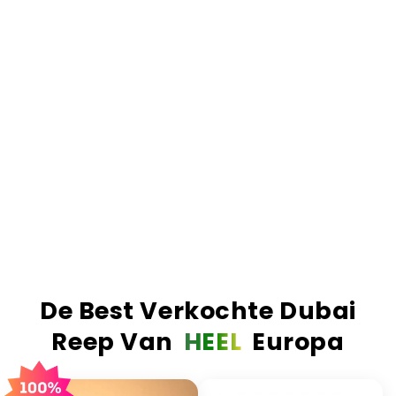
chocolade. Als we zeggen 'gevuld', dan bedoelen
we ook écht gevuld.
Het resultaat.
Simpelweg de nummer 1 Dubai
reep van Europa. De meest verkochte, de best
beoordeelde en de enige reep die de hype waard
is. Echte ingrediënten, echt vakmanschap en een
smaak die absoluut verslavend is.
Order before 23:59? Delivered the next business
day!
More than 1 million bars sold worldwide!
De Best Verkochte Dubai
Reep Van
HEEL
Europa