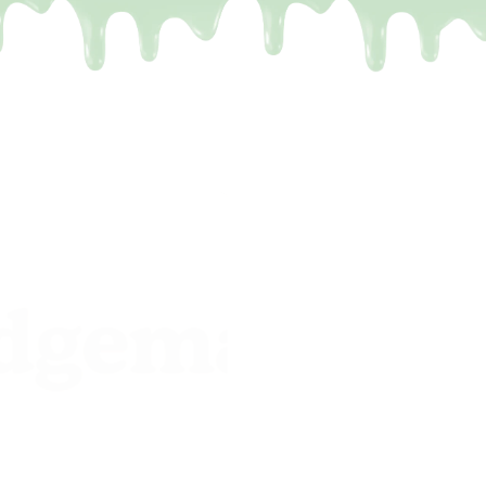
De meest
een leu
Het probleem.
Je