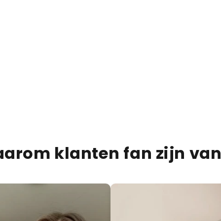
€13,95
€20,00
30% OFF
Bueno Bliss Bar
PRODUCTBESCHRIJVIN
VERZENDINFORMATIE
VOEDINGSINFORMATIE
arom klanten fan zijn van