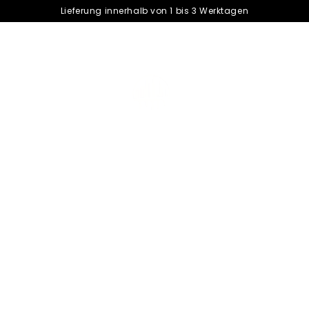
Lieferung innerhalb von 1 bis 3 Werktagen
Dubai Chocol
602+ Review
Romige Pistachevulling &
Only
12
bars left in stock!