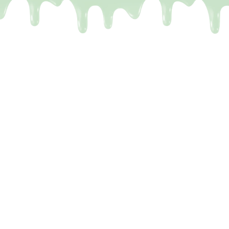
e Dubai repen zijn
gen
 kent het wel. Je ziet op TikTok die