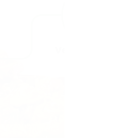
perfecte reep vo
vulling die eruit 
een reep met drie
Sahara. Een dure 
goedkope kitkat 
een hype, geen 
Onze missie.
Gen
reep maken die d
lekkerste van hee
zo waanzinnig sma
filters, geen bed
verwachtingen ov
Onze aanpak.
Te
kiezen met groen
goedkope chocola
Geen concessies.