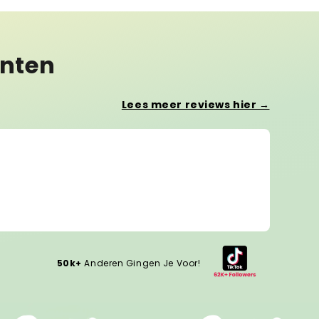
anten
Lees meer reviews hier →
Lotte 
Wow, w
Wow, wh
50k+
Anderen Gingen Je Voor!